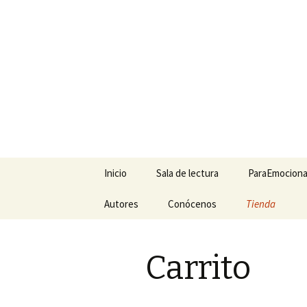
ParaEmoc
Un lugar de encuentro y lectur
Saltar
Inicio
Sala de lectura
ParaEmociona
al
contenido
Autores
Asociarse
Conócenos
Tienda
Medicina alte
Ún
Toda la Librería
Mi Cuenta
Novela Histór
Re
Carrito
Librería Homeopática
Carrito
Ini
Sala Gratuita
Finalizar comp