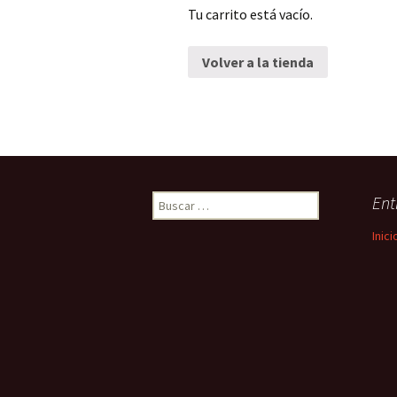
Tu carrito está vacío.
Volver a la tienda
Ent
Buscar:
Inici