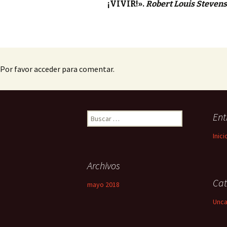
¡VIVIR!».
Robert Louis Steven
Por favor acceder para comentar.
Ent
Buscar:
Inici
Archivos
Cat
mayo 2018
Unca