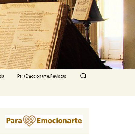
Buscar:
sía
ParaEmocionarte.Revistas
Cuadernos de
Homeopatía