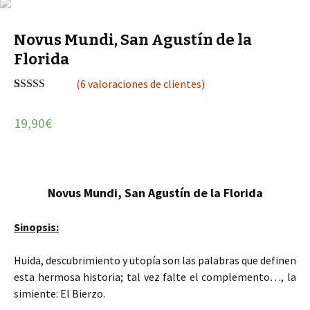
Novus Mundi, San Agustín de la
Florida
(
6
valoraciones de clientes)
Valorado
6
5.00
sobre 5
19,90
€
basado en
puntuaciones
de clientes
Novus Mundi, San Agustín de la Florida
Sinopsis:
Huida, descubrimiento y utopía son las palabras que definen
esta hermosa historia; tal vez falte el complemento…, la
simiente: El Bierzo.