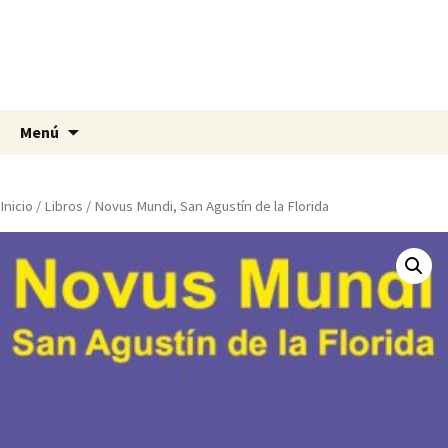
ParaEmocionarte
Un lugar de encuentro y lectura, un
espacio para los amantes de los libros…
Saltar
Buscar:
Menú
al
contenido
Inicio
/
Libros
/ Novus Mundi, San Agustín de la Florida