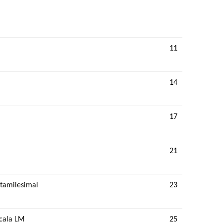
11
14
17
21
ntamilesimal
23
scala LM
25