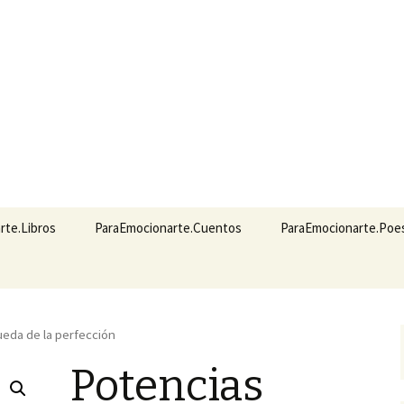
ionarte
a, un espacio para los amantes de los libros…
rte.Libros
ParaEmocionarte.Cuentos
ParaEmocionarte.Poe
rnativa
ete a nosotros
Registrarse
ica
stablecer contraseña
ueda de la perfección
cio de sesión
Potencias
ra