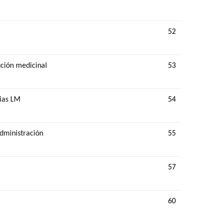
52
ución medicinal
53
cias LM
54
dministración
55
57
60