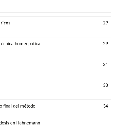
ricos
29
 técnica homeopática
29
31
33
o final del método
34
a-dosis en Hahnemann