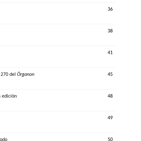
36
38
41
§ 270 del
Órganon
45
a edición
48
49
todo
50