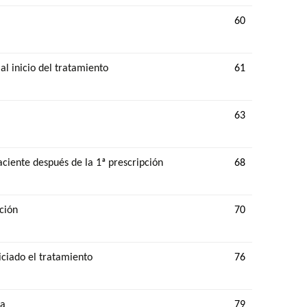
60
al inicio del tratamiento
61
63
aciente después de la 1ª prescripción
68
ción
70
iciado el tratamiento
76
da
79