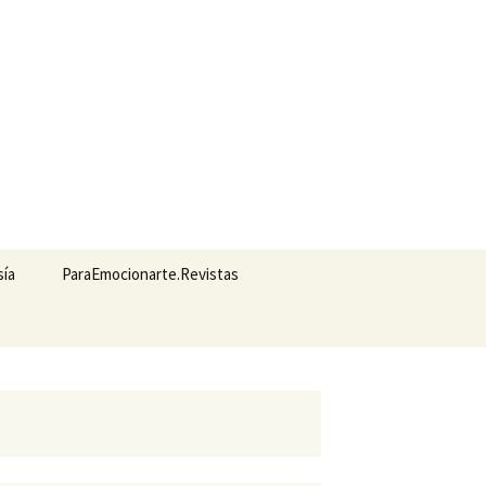
Buscar:
sía
ParaEmocionarte.Revistas
Cuadernos de
Homeopatía