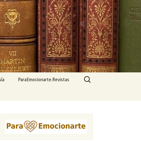
Buscar:
sía
ParaEmocionarte.Revistas
Cuadernos de
Homeopatía